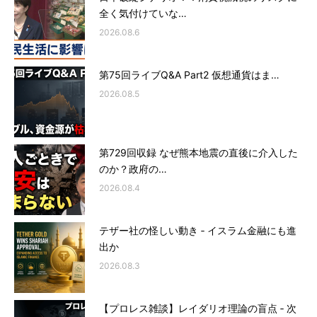
全く気付けていな…
2026.08.6
第75回ライブQ&A Part2 仮想通貨はま…
2026.08.5
第729回収録 なぜ熊本地震の直後に介入した
のか？政府の…
2026.08.4
テザー社の怪しい動き ‐ イスラム金融にも進
出か
2026.08.3
【プロレス雑談】レイダリオ理論の盲点 ‐ 次