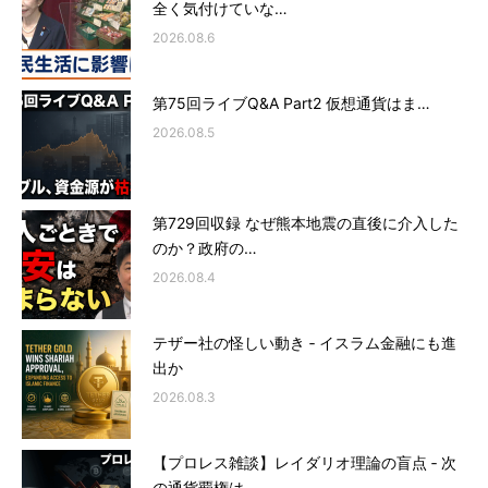
全く気付けていな…
2026.08.6
第75回ライブQ&A Part2 仮想通貨はま…
2026.08.5
第729回収録 なぜ熊本地震の直後に介入した
のか？政府の…
2026.08.4
テザー社の怪しい動き ‐ イスラム金融にも進
出か
2026.08.3
【プロレス雑談】レイダリオ理論の盲点 ‐ 次
の通貨覇権は…