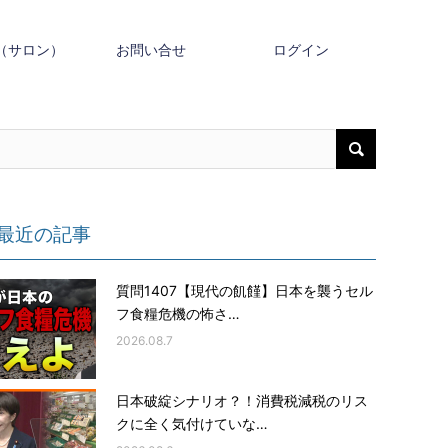
（サロン）
お問い合せ
ログイン
最近の記事
質問1407【現代の飢饉】日本を襲うセル
フ食糧危機の怖さ…
2026.08.7
日本破綻シナリオ？！消費税減税のリス
クに全く気付けていな…