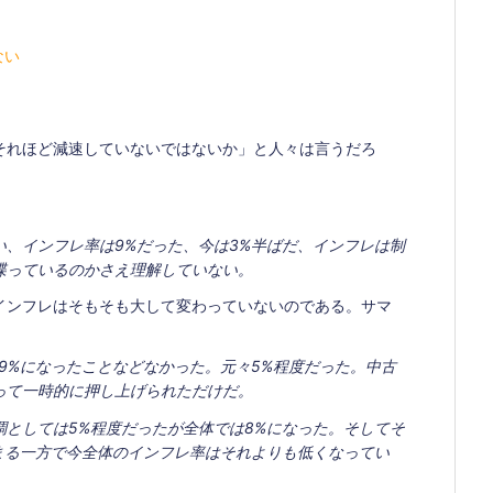
ない
それほど減速していないではないか」と人々は言うだろ
。
、インフレ率は9%だった、今は3%半ばだ、インフレは制
喋っているのかさえ理解していない。
インフレはそもそも大して変わっていないのである。サマ
9%になったことなどなかった。元々5%程度だった。中古
って一時的に押し上げられただけだ。
としては5%程度だったが全体では8%になった。そしてそ
まる一方で今全体のインフレ率はそれよりも低くなってい