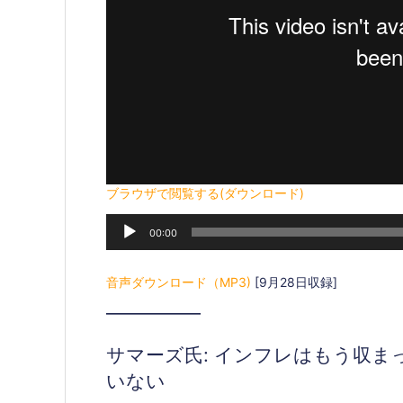
ブラウザで閲覧する(ダウンロード)
音
00:00
声
プ
レ
音声ダウンロード（MP3)
[9月28日収録]
ー
———————–
ヤ
ー
サマーズ氏: インフレはもう収
いない