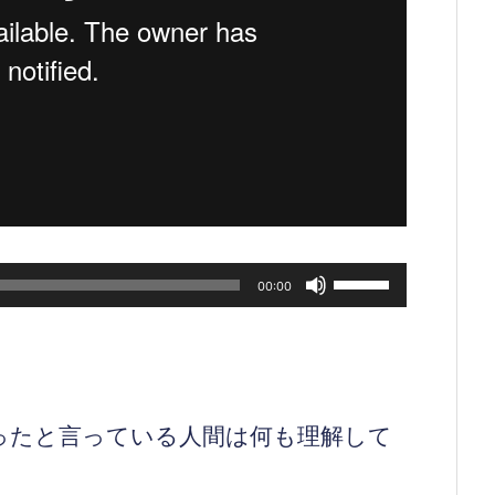
ボ
00:00
リ
ュ
ー
ム
調
節
まったと言っている人間は何も理解して
に
は
上