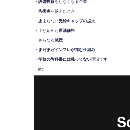
・
設備投資
をしなくなる企業
・
均衡点
を越えたとき
・止まらない
受給キャップの拡大
・上り始めた
原油価格
・さらなる
減産
・
まだまだインフレが進む仕組み
・
学校の教科書には載ってない
理論です
…etc