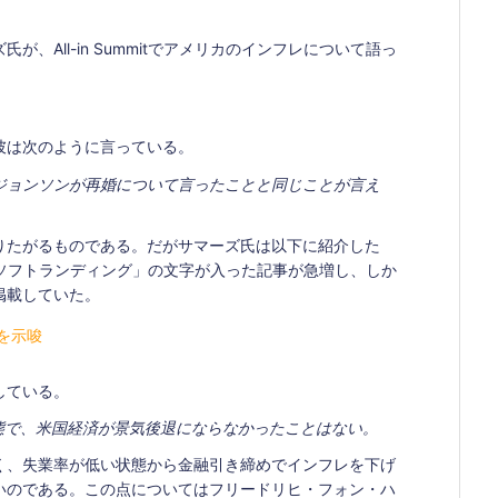
下
矢
、All-in Summitでアメリカのインフレについて語っ
印
キ
ー
を
彼は次のように言っている。
使
ジョンソンが再婚について言ったことと同じことが言え
っ
て
く
りたがるものである。だがサマーズ氏は以下に紹介した
だ
は「ソフトランディング」の文字が入った記事が急増し、しか
さ
掲載していた。
い。
を示唆
している。
態で、米国経済が景気後退にならなかったことはない。
く、失業率が低い状態から金融引き締めでインフレを下げ
いのである。この点についてはフリードリヒ・フォン・ハ