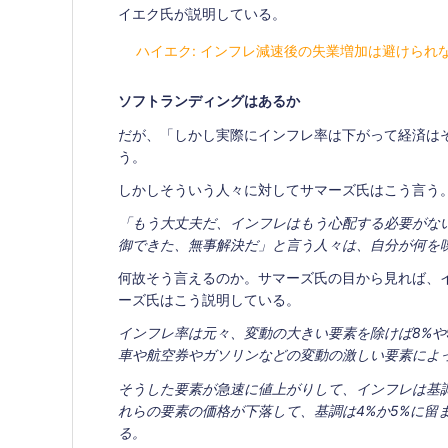
イエク氏が説明している。
ハイエク: インフレ減速後の失業増加は避けられ
ソフトランディングはあるか
だが、「しかし実際にインフレ率は下がって経済は
う。
しかしそういう人々に対してサマーズ氏はこう言う
「もう大丈夫だ、インフレはもう心配する必要がない
御できた、無事解決だ」と言う人々は、自分が何を
何故そう言えるのか。サマーズ氏の目から見れば、
ーズ氏はこう説明している。
インフレ率は元々、変動の大きい要素を除けば8%や
車や航空券やガソリンなどの変動の激しい要素によ
そうした要素が急速に値上がりして、インフレは基調
れらの要素の価格が下落して、基調は4%か5%に留
る。