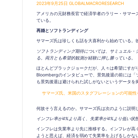
2023年9月25日
GLOBALMACRORESEARCH
アメリカの元財務長官で経済学者のラリー・サマーズ氏が
ている。
再婚とソフトランディング
サマーズ氏は珍しくも話を大喜利から始めている。
ソフトランディング期待については、サミュエル・
る。両方とも希望的観測が経験に押し勝っている。
ほとんどブラックジョークだが、人々は希望にすが
Bloombergのインタビューで、景気後退の前に
も景気後退は避けられた試しがないというデータを
サマーズ氏、米国のスタグフレーションの可能性
何故そう言えるのか。サマーズ氏は次のように説明
インフレ率が4%より高く、失業率が4%より低い状
インフレは失業率より先に推移する。インフレが高
ようと思えば、経済を弱めて失業率を上げるしかな