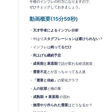
今後のインフレの行方になりますので、
ぜひチェックしておきましょう。
動画概要(15分59秒)
・
天才学者によるインフレ分析
・やはり
スタグフレーションは避けられない
？
・インフレは
鈍ってるだけ
・
利上げも継続予定
・
成長期と衰退期
で話が変わる経済政策
・
需要不足
とか言っちゃってる人達
・
「需要と供給」
の変化グラフ
・
人の欲望
と物の量
・
成熟期 → 衰退期
の流れ
・
無理やり作られた需要
はどうなるか？