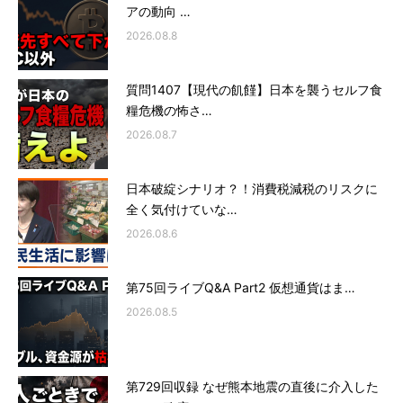
アの動向 …
2026.08.8
質問1407【現代の飢饉】日本を襲うセルフ食
糧危機の怖さ…
2026.08.7
日本破綻シナリオ？！消費税減税のリスクに
全く気付けていな…
2026.08.6
第75回ライブQ&A Part2 仮想通貨はま…
2026.08.5
第729回収録 なぜ熊本地震の直後に介入した