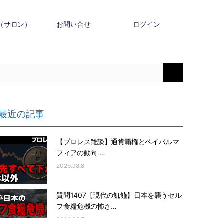
（サロン）
お問い合せ
ログイン
最近の記事
【プロレス雑談】通貨覇権とペイパルマ
フィアの動向 …
2026.08.8
質問1407【現代の飢饉】日本を襲うセル
フ食糧危機の怖さ…