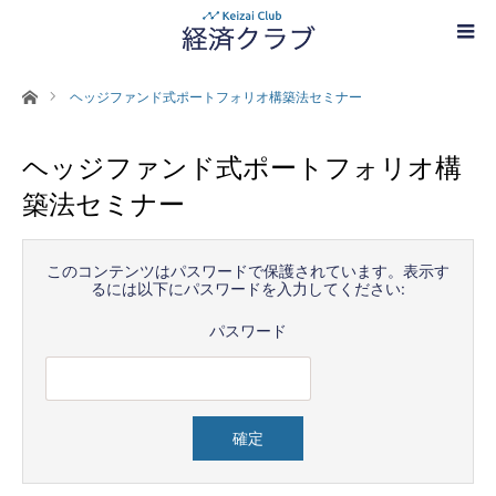
ホーム
ヘッジファンド式ポートフォリオ構築法セミナー
ヘッジファンド式ポートフォリオ構
築法セミナー
このコンテンツはパスワードで保護されています。表示す
るには以下にパスワードを入力してください:
パスワード