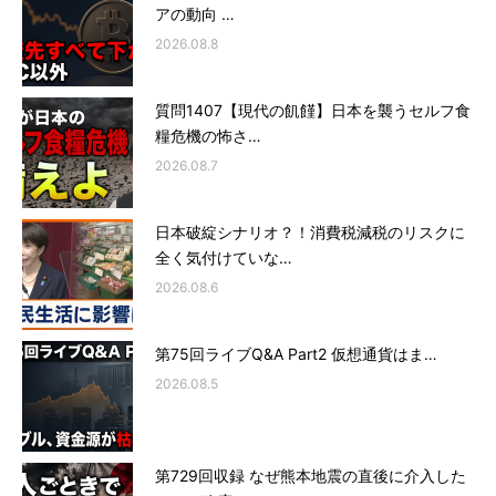
アの動向 …
2026.08.8
質問1407【現代の飢饉】日本を襲うセルフ食
糧危機の怖さ…
2026.08.7
日本破綻シナリオ？！消費税減税のリスクに
全く気付けていな…
2026.08.6
第75回ライブQ&A Part2 仮想通貨はま…
2026.08.5
第729回収録 なぜ熊本地震の直後に介入した