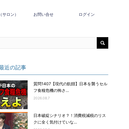
（サロン）
お問い合せ
ログイン
最近の記事
質問1407【現代の飢饉】日本を襲うセル
フ食糧危機の怖さ…
2026.08.7
日本破綻シナリオ？！消費税減税のリス
クに全く気付けていな…