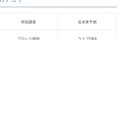
特別講座
近未来予測
プロレス雑談
ライブQ&A
PA
[無料]世界経済Q&A
ブログ
アーカイブページ