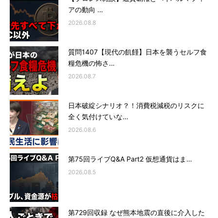
アの動向 …
2026.08.8
質問1407【現代の飢饉】日本を襲うセルフ食
糧危機の怖さ…
2026.08.7
日本破綻シナリオ？！消費税減税のリスクに
全く気付けていな…
2026.08.6
第75回ライブQ&A Part2 仮想通貨はま…
2026.08.5
第729回収録 なぜ熊本地震の直後に介入した