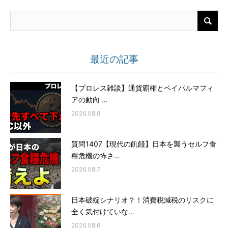
最近の記事
【プロレス雑談】通貨覇権とペイパルマフィ
アの動向 …
2026.08.8
質問1407【現代の飢饉】日本を襲うセルフ食
糧危機の怖さ…
2026.08.7
日本破綻シナリオ？！消費税減税のリスクに
全く気付けていな…
2026.08.6