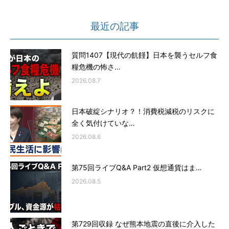
最近の記事
質問1407【現代の飢饉】日本を襲うセルフ食
糧危機の怖さ…
2026.08.7
日本破綻シナリオ？！消費税減税のリスクに
全く気付けていな…
2026.08.6
第75回ライブQ&A Part2 仮想通貨はま…
2026.08.5
第729回収録 なぜ熊本地震の直後に介入した