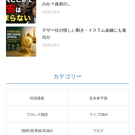
のか？政府の…
2026.08.4
テザー社の怪しい動き ‐ イスラム金融にも進
出か
2026.08.3
カテゴリー
特別講座
近未来予測
プロレス雑談
ライブQ&A
[無料]世界経済Q&A
ブログ