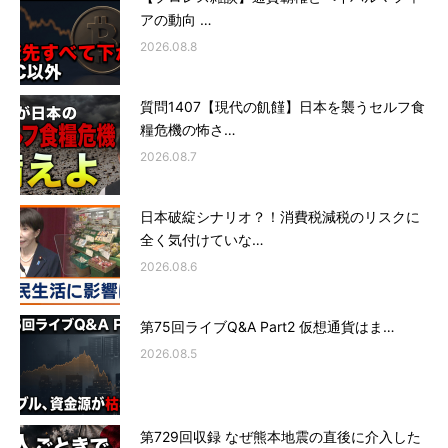
アの動向 …
2026.08.8
質問1407【現代の飢饉】日本を襲うセルフ食
糧危機の怖さ…
2026.08.7
日本破綻シナリオ？！消費税減税のリスクに
全く気付けていな…
2026.08.6
第75回ライブQ&A Part2 仮想通貨はま…
2026.08.5
第729回収録 なぜ熊本地震の直後に介入した