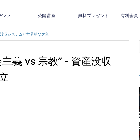
テンツ
公開講座
無料プレゼント
有料会員
 資産没収システムと世界的な対立
義 vs 宗教” ‐ 資産没収
立