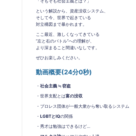
「そもそも社会主義とは？」
という解説から、資産没収システム、
そして今、世界で起きている
対立構図まで暴かれます。
ここ最近、激しくなってきている
“左と右のバトル”への理解が、
より深まること間違いなしです。
ぜひお楽しみください。
動画概要(24分0秒)
・
社会主義 ≒ 窃盗
・世界支配とは
富の没収
・プロレス団体が一般大衆から奪い取るシステム
・
LGBTとIQ
の関係
・秀才は勉強はできるけど…