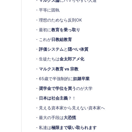
・
マルクス論
にハマりやすい人達
・平等に固執
・理想のためなら反則OK
・最初に
教育を乗っ取り
・これが
日教組教育
・
評価システム
と
隠ぺい体質
・生徒たちは
金太郎アメ化
・
マルクス教育 vs 宗教
・65歳で半強制的に
奴隷卒業
・
奨学金で学位を買う
のが大学
・
日本は社会主義
？！
・見える資本家から見えない資本家へ
・最大の手段は
大恐慌
・私達は
極限まで吸い取られます