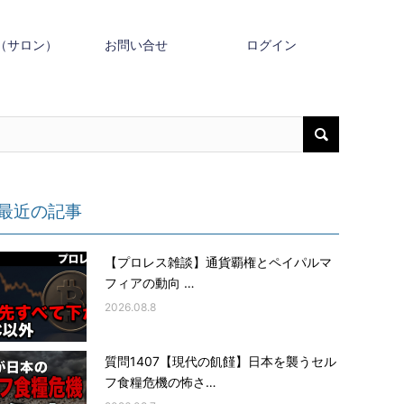
（サロン）
お問い合せ
ログイン
最近の記事
【プロレス雑談】通貨覇権とペイパルマ
フィアの動向 …
2026.08.8
質問1407【現代の飢饉】日本を襲うセル
フ食糧危機の怖さ…