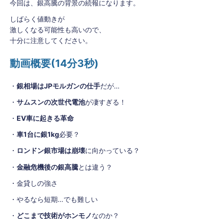
今回は、銀高騰の背景の続報になります。
しばらく値動きが
激しくなる可能性も高いので、
十分に注意してください。
動画概要(14分3秒)
・
銀相場はJPモルガンの仕手
だが…
・
サムスンの次世代電池
が凄すぎる！
・
EV車に起きる革命
・
車1台に銀1kg
必要？
・
ロンドン銀市場は崩壊
に向かっている？
・
金融危機後の銀高騰
とは違う？
・金貸しの強さ
・やるなら短期…でも難しい
・
どこまで技術がホンモノ
なのか？