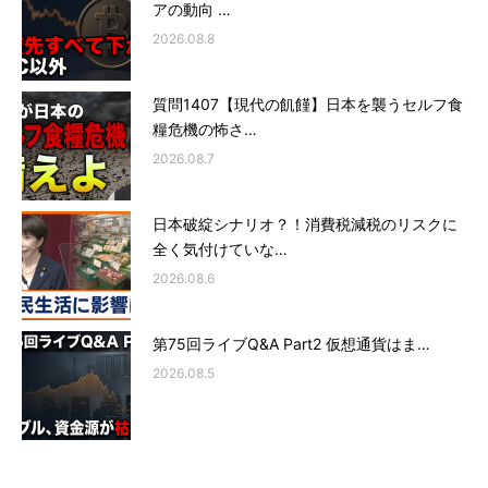
アの動向 …
2026.08.8
質問1407【現代の飢饉】日本を襲うセルフ食
糧危機の怖さ…
2026.08.7
日本破綻シナリオ？！消費税減税のリスクに
全く気付けていな…
2026.08.6
第75回ライブQ&A Part2 仮想通貨はま…
2026.08.5