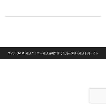
Copyright ©
経済クラブ – 経済危機に備える資産防衛&経済予測サイト