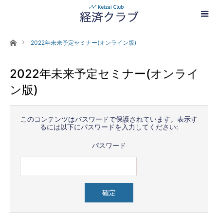
ホーム
2022年未来予定セミナー(オンライン版)
2022年未来予定セミナー(オンライ
ン版)
このコンテンツはパスワードで保護されています。表示す
るには以下にパスワードを入力してください:
パスワード