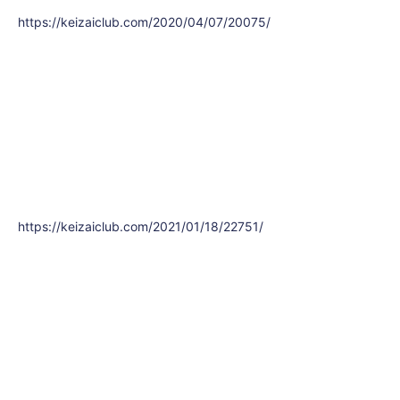
https://keizaiclub.com/2020/04/07/20075/
https://keizaiclub.com/2021/01/18/22751/