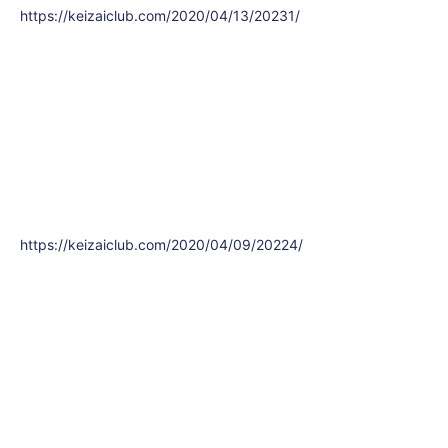
https://keizaiclub.com/2020/04/13/20231/
https://keizaiclub.com/2020/04/09/20224/