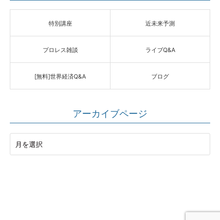
特別講座
近未来予測
プロレス雑談
ライブQ&A
[無料]世界経済Q&A
ブログ
アーカイブページ