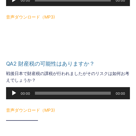
00:00
00:00
声
プ
レ
音声ダウンロード（MP3)
ー
ヤ
ー
QA2 財産税の可能性はありますか？
戦後日本で財産税の課税が行われましたがそのリスクは如何お考
えでしょうか？
音
00:00
00:00
声
プ
レ
音声ダウンロード（MP3)
ー
———————–
ヤ
ー