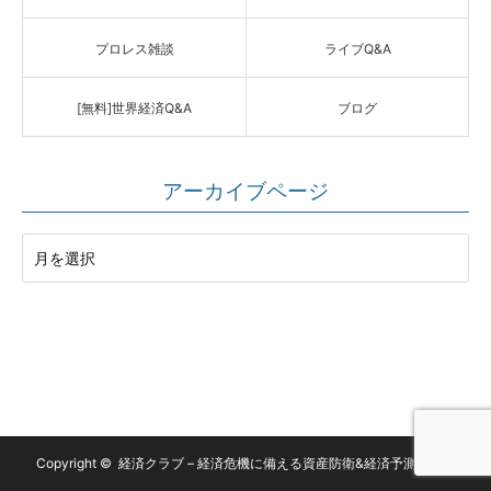
プロレス雑談
ライブQ&A
[無料]世界経済Q&A
ブログ
アーカイブページ
Copyright ©
経済クラブ – 経済危機に備える資産防衛&経済予測サイト