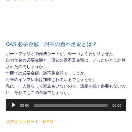
ー
ヤ
ー
QA5 必要金額、現在の過不足金とは？
ポートフォリオの作成シートが、今一つよくわかりません。
自力年金の必要金額と、現在の過不足金額は、いったいどう計算
されたのでしょうか。
年間での必要金額、過不足金額でしょうか。
将来のインフレ率は加味されているでしょうか。
私は、一人暮らしで家族もいないので、遺産を残す必要もないの
に、それでもこの金額でしょうか。
音
00:00
00:00
声
プ
レ
音声ダウンロード（MP3)
ー