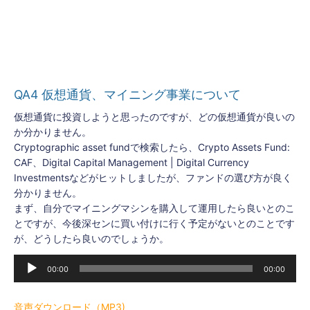
ー
ヤ
ー
QA4 仮想通貨、マイニング事業について
仮想通貨に投資しようと思ったのですが、どの仮想通貨が良いの
か分かりません。
Cryptographic asset fundで検索したら、Crypto Assets Fund:
CAF、Digital Capital Management | Digital Currency
Investmentsなどがヒットしましたが、ファンドの選び方が良く
分かりません。
まず、自分でマイニングマシンを購入して運用したら良いとのこ
とですが、今後深センに買い付けに行く予定がないとのことです
が、どうしたら良いのでしょうか。
音
00:00
00:00
声
プ
レ
音声ダウンロード（MP3)