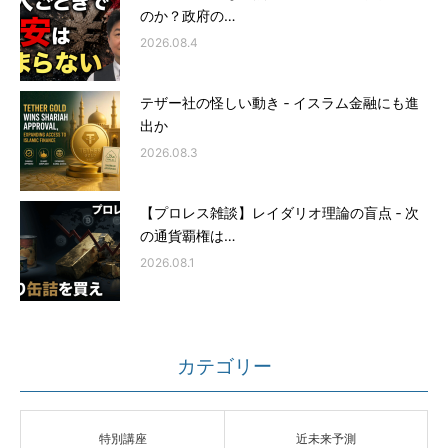
のか？政府の…
2026.08.4
テザー社の怪しい動き ‐ イスラム金融にも進
出か
2026.08.3
【プロレス雑談】レイダリオ理論の盲点 ‐ 次
の通貨覇権は…
2026.08.1
カテゴリー
特別講座
近未来予測