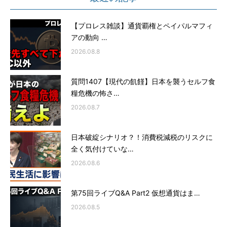
【プロレス雑談】通貨覇権とペイパルマフィ
アの動向 …
2026.08.8
質問1407【現代の飢饉】日本を襲うセルフ食
糧危機の怖さ…
2026.08.7
日本破綻シナリオ？！消費税減税のリスクに
全く気付けていな…
2026.08.6
第75回ライブQ&A Part2 仮想通貨はま…
2026.08.5